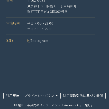
住所
〒102-0083
東京都千代田区麹町三丁目4番1号
麹町三丁目ビル3階302号室
営業時間
平日 7:00〜23:00
土日 8:00〜22:00
SNS
Instagram
利用規約
プライバシーポリシー
特定商取引法に基づく表記
©
麹町・半蔵門のパーソナルジム『Aeterna Gym麹町』.