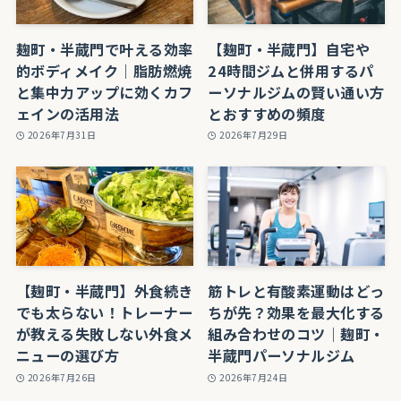
麹町・半蔵門で叶える効率
【麹町・半蔵門】自宅や
的ボディメイク｜脂肪燃焼
24時間ジムと併用するパ
と集中力アップに効くカフ
ーソナルジムの賢い通い方
ェインの活用法
とおすすめの頻度
2026年7月31日
2026年7月29日
【麹町・半蔵門】外食続き
筋トレと有酸素運動はどっ
でも太らない！トレーナー
ちが先？効果を最大化する
が教える失敗しない外食メ
組み合わせのコツ｜麹町・
ニューの選び方
半蔵門パーソナルジム
2026年7月26日
2026年7月24日